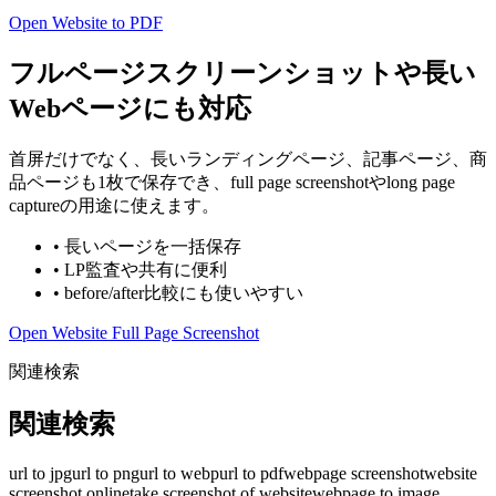
Open Website to PDF
フルページスクリーンショットや長い
Webページにも対応
首屏だけでなく、長いランディングページ、記事ページ、商
品ページも1枚で保存でき、full page screenshotやlong page
captureの用途に使えます。
•
長いページを一括保存
•
LP監査や共有に便利
•
before/after比較にも使いやすい
Open Website Full Page Screenshot
関連検索
関連検索
url to jpg
url to png
url to webp
url to pdf
webpage screenshot
website
screenshot online
take screenshot of website
webpage to image